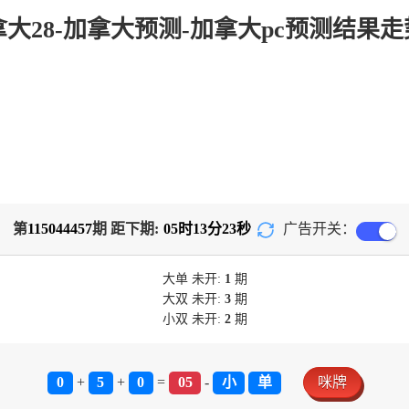
第
115044457
期 距下期:
05
时
13
分
23
秒
广告开关：
大单
未开:
1
期
大双
未开:
3
期
小双
未开:
2
期
0
+
5
+
0
=
05
-
小
单
咪牌