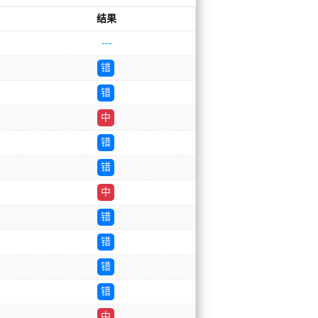
结果
---
错
错
中
错
错
中
错
错
错
错
中