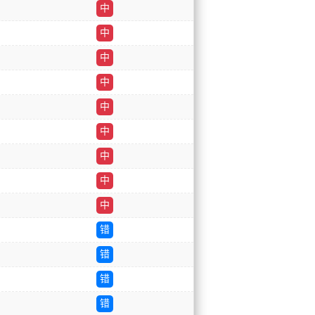
中
中
中
中
中
中
中
中
中
错
错
错
错