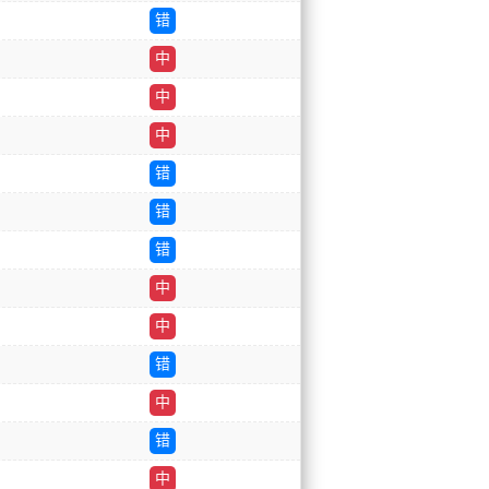
错
中
中
中
错
错
错
中
中
错
中
错
中