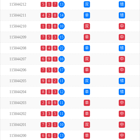
115044212
5
1
7
13
双
错
115044211
4
2
8
14
单
错
115044210
1
1
8
10
双
中
115044209
7
5
3
15
单
中
115044208
9
4
9
22
单
错
115044207
6
9
1
16
双
中
115044206
7
5
5
17
单
中
115044205
9
0
2
11
双
错
115044204
8
1
3
12
单
错
115044203
2
0
9
11
单
中
115044202
3
3
5
11
单
中
115044201
7
2
1
10
双
中
115044200
6
6
1
13
单
中