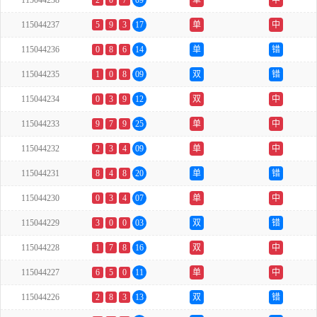
115044238
2
0
7
09
单
中
115044237
5
9
3
17
单
中
115044236
0
8
6
14
单
错
115044235
1
0
8
09
双
错
115044234
0
3
9
12
双
中
115044233
9
7
9
25
单
中
115044232
2
3
4
09
单
中
115044231
8
4
8
20
单
错
115044230
0
3
4
07
单
中
115044229
3
0
0
03
双
错
115044228
1
7
8
16
双
中
115044227
6
5
0
11
单
中
115044226
2
8
3
13
双
错