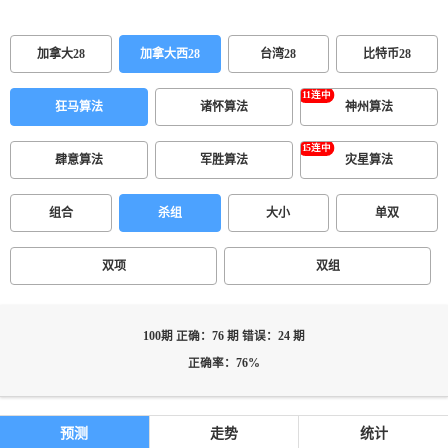
加拿大28
加拿大西28
台湾28
比特币28
狂马算法
诸怀算法
神州算法
肆意算法
军胜算法
灾星算法
组合
杀组
大小
单双
双项
双组
100期 正确：76 期 错误：24 期
正确率：76%
预测
走势
统计