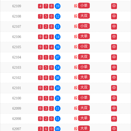
小单
62109
4
7
8
19
殺
中
大双
62108
7
5
0
12
殺
中
小双
62107
1
2
8
11
殺
中
大单
62106
9
4
1
14
殺
中
小双
62105
9
3
4
16
殺
中
大双
62104
3
1
3
07
殺
中
小单
62103
0
5
9
14
殺
中
大单
62102
5
0
3
08
殺
中
大双
62101
0
2
8
10
殺
中
小单
62100
8
5
8
21
殺
中
大双
62099
6
3
2
11
殺
中
大单
62098
9
2
0
11
殺
中
大单
62097
3
6
0
09
殺
中