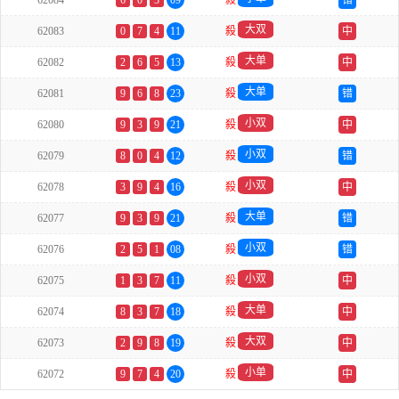
62084
6
0
3
09
殺
错
大双
62083
0
7
4
11
殺
中
大单
62082
2
6
5
13
殺
中
大单
62081
9
6
8
23
殺
错
小双
62080
9
3
9
21
殺
中
小双
62079
8
0
4
12
殺
错
小双
62078
3
9
4
16
殺
中
大单
62077
9
3
9
21
殺
错
小双
62076
2
5
1
08
殺
错
小双
62075
1
3
7
11
殺
中
大单
62074
8
3
7
18
殺
中
大双
62073
2
9
8
19
殺
中
小单
62072
9
7
4
20
殺
中