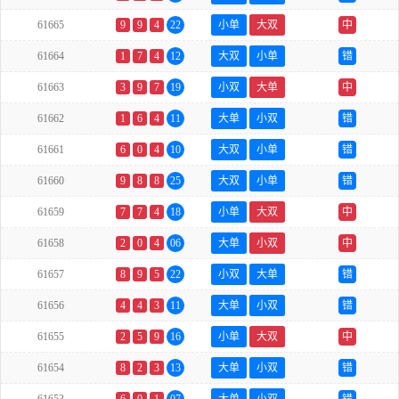
61665
9
9
4
22
小单
大双
中
61664
1
7
4
12
大双
小单
错
61663
3
9
7
19
小双
大单
中
61662
1
6
4
11
大单
小双
错
61661
6
0
4
10
大双
小单
错
61660
9
8
8
25
大双
小单
错
61659
7
7
4
18
小单
大双
中
61658
2
0
4
06
大单
小双
中
61657
8
9
5
22
小双
大单
错
61656
4
4
3
11
大单
小双
错
61655
2
5
9
16
小单
大双
中
61654
8
2
3
13
大单
小双
错