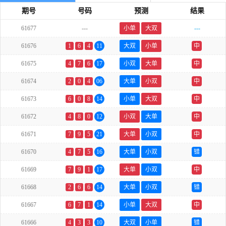
期号
号码
预测
结果
61677
---
小单
大双
---
61676
1
6
4
11
大双
小单
中
61675
4
7
6
17
小双
大单
中
61674
2
0
4
06
大单
小双
中
61673
6
0
8
14
小单
大双
中
61672
4
8
0
12
小双
大单
中
61671
7
9
5
21
大单
小双
中
61670
4
7
5
16
大单
小双
错
61669
7
9
1
17
大单
小双
中
61668
2
6
6
14
大单
小双
错
61667
6
7
1
14
小单
大双
中
61666
4
3
3
10
大双
小单
错