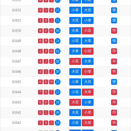
61653
6
0
1
07
大单
小双
错
61652
9
2
4
15
小单
大双
错
61651
1
8
3
12
大双
小单
错
61650
6
0
0
06
大单
小双
中
61649
9
9
6
24
小双
大单
错
61648
2
0
0
02
大单
小双
中
61647
4
2
2
08
小双
大单
中
61646
4
3
2
09
大双
小单
中
61645
6
8
9
23
小单
大双
错
61644
7
9
7
23
小双
大单
中
61643
6
9
3
18
大双
小单
中
61642
0
2
7
09
大双
小单
中
61641
5
9
5
19
小双
大单
中