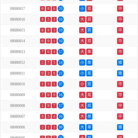
08080017
6
8
6
20
小
双
中
08080016
8
5
3
16
大
双
中
08080015
8
8
3
19
大
双
中
08080014
6
9
1
16
大
双
中
08080013
7
6
4
17
大
单
中
08080012
2
7
5
14
小
单
错
08080011
9
3
9
21
小
双
错
08080010
1
5
1
07
小
双
中
08080009
7
0
9
16
大
双
中
08080008
1
9
7
17
大
双
中
08080007
9
3
4
16
大
单
中
08080006
2
1
3
06
大
单
错