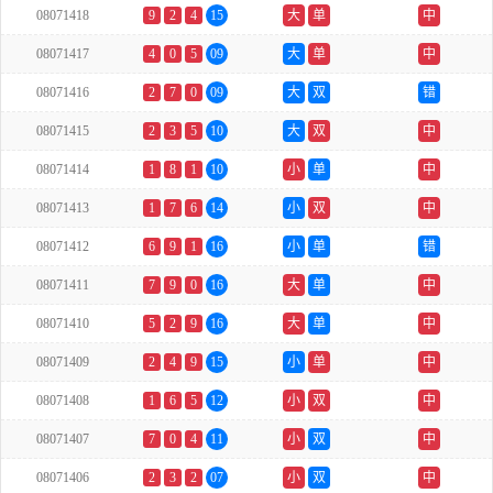
08071418
9
2
4
15
大
单
中
08071417
4
0
5
09
大
单
中
08071416
2
7
0
09
大
双
错
08071415
2
3
5
10
大
双
中
08071414
1
8
1
10
小
单
中
08071413
1
7
6
14
小
双
中
08071412
6
9
1
16
小
单
错
08071411
7
9
0
16
大
单
中
08071410
5
2
9
16
大
单
中
08071409
2
4
9
15
小
单
中
08071408
1
6
5
12
小
双
中
08071407
7
0
4
11
小
双
中
08071406
2
3
2
07
小
双
中