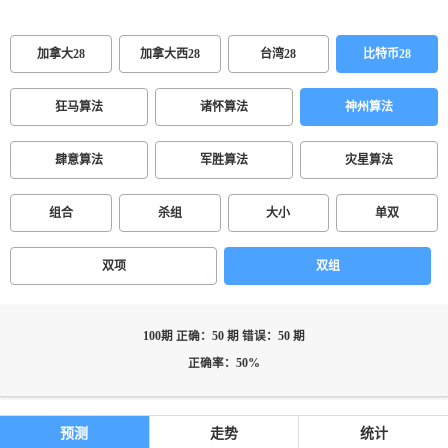
加拿大28
加拿大西28
台湾28
比特币28
狂马算法
诸怀算法
神州算法
肆意算法
军胜算法
灾星算法
组合
杀组
大小
单双
双项
双组
100期 正确：50 期 错误：50 期
正确率：50%
预测
走势
统计