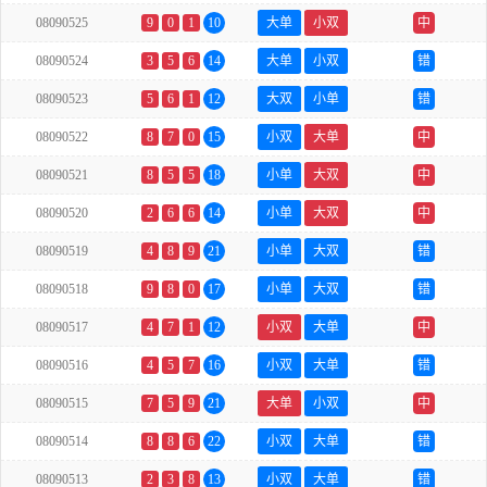
08090525
9
0
1
10
大单
小双
中
08090524
3
5
6
14
大单
小双
错
08090523
5
6
1
12
大双
小单
错
08090522
8
7
0
15
小双
大单
中
08090521
8
5
5
18
小单
大双
中
08090520
2
6
6
14
小单
大双
中
08090519
4
8
9
21
小单
大双
错
08090518
9
8
0
17
小单
大双
错
08090517
4
7
1
12
小双
大单
中
08090516
4
5
7
16
小双
大单
错
08090515
7
5
9
21
大单
小双
中
08090514
8
8
6
22
小双
大单
错
08090513
2
3
8
13
小双
大单
错