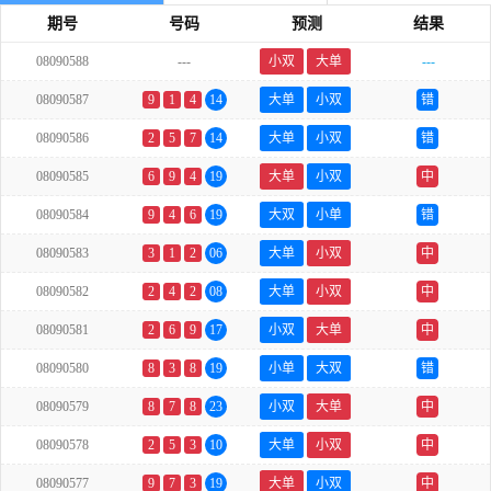
期号
号码
预测
结果
08090588
---
小双
大单
---
08090587
9
1
4
14
大单
小双
错
08090586
2
5
7
14
大单
小双
错
08090585
6
9
4
19
大单
小双
中
08090584
9
4
6
19
大双
小单
错
08090583
3
1
2
06
大单
小双
中
08090582
2
4
2
08
大单
小双
中
08090581
2
6
9
17
小双
大单
中
08090580
8
3
8
19
小单
大双
错
08090579
8
7
8
23
小双
大单
中
08090578
2
5
3
10
大单
小双
中
08090577
9
7
3
19
大单
小双
中