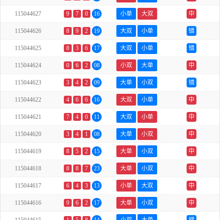
115044627
9
7
0
16
小单
大双
中
115044626
8
9
2
19
大双
小单
错
115044625
8
3
6
17
大双
小单
错
115044624
0
6
2
08
小双
大单
中
115044623
3
4
2
09
大单
小双
错
115044622
4
6
6
16
大双
小单
中
115044621
7
4
0
11
大双
小单
中
115044620
3
4
1
08
大单
小双
中
115044619
8
5
2
15
大单
小双
中
115044618
8
8
7
23
大单
小双
中
115044617
6
4
3
13
小单
大双
中
115044616
9
6
2
17
大单
小双
中