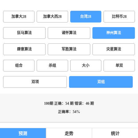
加拿大28
加拿大西28
台湾28
比特币28
狂马算法
诸怀算法
神州算法
肆意算法
军胜算法
灾星算法
组合
杀组
大小
单双
双项
双组
100期 正确：54 期 错误：46 期
正确率：54%
预测
走势
统计