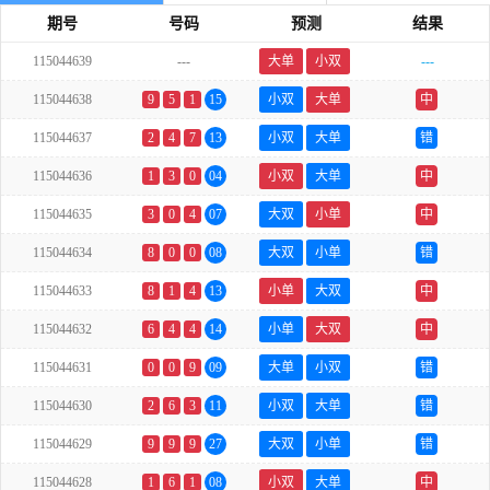
期号
号码
预测
结果
115044639
---
大单
小双
---
115044638
9
5
1
15
小双
大单
中
115044637
2
4
7
13
小双
大单
错
115044636
1
3
0
04
小双
大单
中
115044635
3
0
4
07
大双
小单
中
115044634
8
0
0
08
大双
小单
错
115044633
8
1
4
13
小单
大双
中
115044632
6
4
4
14
小单
大双
中
115044631
0
0
9
09
大单
小双
错
115044630
2
6
3
11
小双
大单
错
115044629
9
9
9
27
大双
小单
错
115044628
1
6
1
08
小双
大单
中