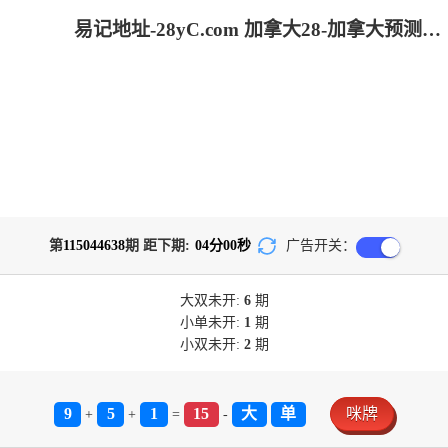
易记地址-28yC.com 加拿大28-加拿大预测-加拿大pc预测结果走势|加拿大28开奖结果预测官网|pc走势最新预测_火热研究
第
115044638
期 距下期:
04
分
00
秒
广告开关：
大双
未开:
6
期
小单
未开:
1
期
小双
未开:
2
期
9
5
1
15
大
单
咪牌
+
+
=
-