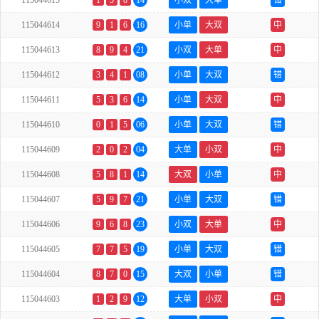
115044615
1
5
8
14
小双
大单
错
115044614
9
1
6
16
小单
大双
中
115044613
8
9
4
21
小双
大单
中
115044612
3
4
1
08
小单
大双
错
115044611
5
3
6
14
小单
大双
中
115044610
0
1
5
06
小单
大双
错
115044609
2
0
2
04
大单
小双
中
115044608
5
8
1
14
大双
小单
中
115044607
5
9
7
21
小单
大双
错
115044606
9
6
8
23
小双
大单
中
115044605
7
7
5
19
小单
大双
错
115044604
8
7
0
15
大双
小单
错
115044603
1
2
9
12
大单
小双
中