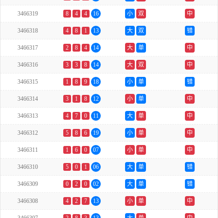
3466319
8
4
4
16
小
双
中
3466318
4
8
1
13
大
双
错
3466317
2
8
4
14
大
单
中
3466316
3
3
8
14
大
双
中
3466315
1
8
9
18
小
单
错
3466314
3
1
8
12
小
单
中
3466313
4
7
0
11
大
单
中
3466312
5
8
6
19
小
单
中
3466311
1
6
0
07
小
单
中
3466310
5
0
1
06
大
单
错
3466309
0
2
0
02
大
单
错
3466308
4
2
7
13
小
单
中