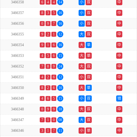
3466358
6
4
4
14
小
双
中
3466357
8
3
5
16
小
双
中
3466356
0
9
7
16
小
双
中
3466355
9
2
1
12
大
双
中
3466354
9
1
6
16
大
单
中
3466353
4
5
6
15
大
单
中
3466352
7
8
9
24
大
双
中
3466351
4
2
6
12
小
双
中
3466350
8
2
6
16
大
单
中
3466349
4
6
5
15
小
双
错
3466348
0
9
9
18
大
双
中
3466347
7
1
0
08
大
双
中
3466346
3
1
7
11
小
单
中