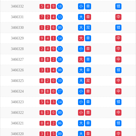
3466332
5
4
9
18
小
单
错
3466331
7
2
4
13
大
单
中
3466330
1
2
6
09
大
双
错
3466329
9
4
1
14
大
单
中
3466328
2
4
9
15
小
单
中
3466327
8
8
2
18
大
单
中
3466326
3
1
4
08
大
单
错
3466325
8
2
0
10
大
双
中
3466324
9
8
0
17
小
单
中
3466323
5
6
3
14
小
单
错
3466322
6
3
0
09
小
单
中
3466321
0
4
2
06
大
单
错
3466320
3
1
5
09
大
单
中