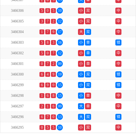
3466307
2
8
3
13
大
单
中
3466306
5
0
5
10
小
双
中
3466305
3
7
2
12
小
双
中
3466304
1
7
9
17
大
双
中
3466303
5
8
3
16
小
单
错
3466302
5
0
7
12
小
单
中
3466301
0
7
2
09
小
单
中
3466300
6
4
9
19
小
双
错
3466299
6
9
0
15
小
双
错
3466298
1
6
8
15
小
单
中
3466297
2
1
6
09
大
单
中
3466296
6
7
0
13
大
双
错
3466295
0
5
5
10
小
双
中