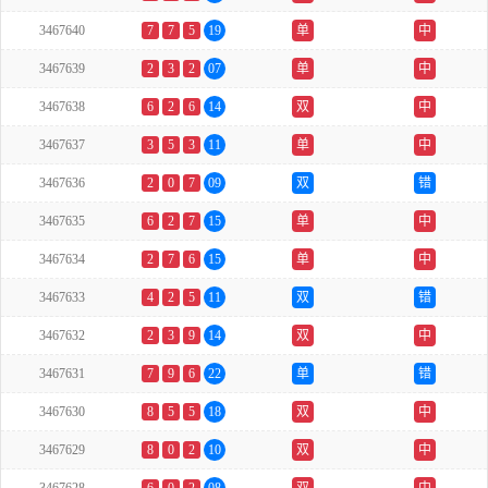
3467640
7
7
5
19
单
中
3467639
2
3
2
07
单
中
3467638
6
2
6
14
双
中
3467637
3
5
3
11
单
中
3467636
2
0
7
09
双
错
3467635
6
2
7
15
单
中
3467634
2
7
6
15
单
中
3467633
4
2
5
11
双
错
3467632
2
3
9
14
双
中
3467631
7
9
6
22
单
错
3467630
8
5
5
18
双
中
3467629
8
0
2
10
双
中