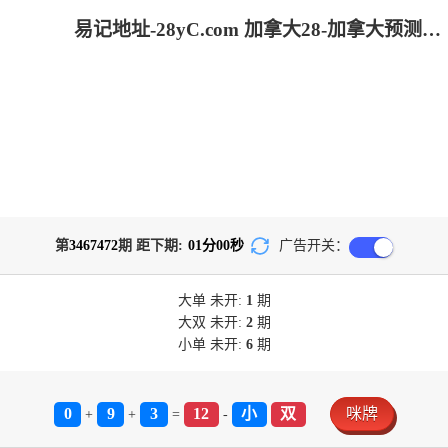
易记地址-28yC.com 加拿大28-加拿大预测-加拿大pc预测结果走势|加拿大28开奖结果预测官网|pc走势最新预测_火热研究
第
3467472
期 距下期:
01
分
00
秒
广告开关：
大单
未开:
1
期
大双
未开:
2
期
小单
未开:
6
期
0
9
3
12
小
双
咪牌
+
+
=
-