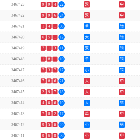
3467423
9
9
4
22
双
中
3467422
9
9
6
24
双
中
3467421
1
4
1
06
单
错
3467420
6
5
1
12
大
错
3467419
7
1
3
11
双
错
3467418
1
8
1
10
单
错
3467417
7
3
7
17
小
错
3467416
7
8
6
21
大
中
3467415
2
9
7
18
大
中
3467414
4
0
6
10
大
错
3467413
7
8
2
17
单
中
3467412
9
5
6
20
小
错
3467411
0
6
0
06
小
中