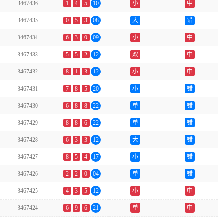
3467436
1
4
5
10
小
中
3467435
0
5
3
08
大
错
3467434
6
3
0
09
小
中
3467433
5
5
2
12
双
中
3467432
8
1
3
12
小
中
3467431
7
8
5
20
小
错
3467430
6
8
8
22
单
错
3467429
8
8
6
22
单
错
3467428
6
3
3
12
大
错
3467427
8
5
4
17
小
错
3467426
2
2
0
04
单
错
3467425
4
3
5
12
小
中
3467424
6
9
6
21
单
中