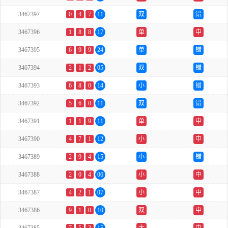
3467397
0
4
7
11
双
错
3467396
1
8
8
17
单
中
3467395
6
9
9
24
单
错
3467394
2
1
2
05
双
错
3467393
6
8
0
14
小
错
3467392
5
6
0
11
双
错
3467391
1
1
9
11
单
中
3467390
4
7
1
12
小
中
3467389
2
9
4
15
小
错
3467388
2
0
4
06
小
中
3467387
4
2
1
07
小
中
3467386
9
1
0
10
双
中