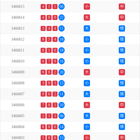
3466815
4
1
1
06
小
中
3466814
4
9
9
22
大
中
3466813
3
4
4
11
大
错
3466812
9
5
4
18
小
错
3466811
8
1
9
18
小
错
3466810
0
7
9
16
小
错
3466809
9
9
2
20
大
中
3466808
3
9
3
15
小
错
3466807
9
0
2
11
大
错
3466806
7
8
5
20
大
中
3466805
2
1
3
06
大
错
3466804
8
0
6
14
小
错
3466803
5
8
0
13
小
中