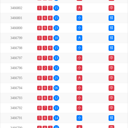
3466802
1
7
7
15
大
中
3466801
1
6
8
15
小
错
3466800
8
9
6
23
小
错
3466799
3
1
6
10
大
错
3466798
1
5
9
15
小
错
3466797
0
7
6
13
小
中
3466796
3
2
7
12
小
中
3466795
6
7
8
21
大
中
3466794
4
0
2
06
小
中
3466793
0
8
4
12
小
中
3466792
0
7
4
11
小
中
3466791
5
8
1
14
小
错