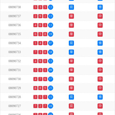
08090738
5
3
5
13
双
错
08090737
2
9
2
13
单
中
08090736
4
6
3
13
单
中
08090735
6
5
8
19
单
中
08090734
1
4
2
07
双
错
08090733
7
3
8
18
单
错
08090732
4
9
0
13
单
中
08090731
5
3
1
09
单
中
08090730
4
7
6
17
单
中
08090729
8
8
9
25
单
中
08090728
3
5
7
15
双
错
08090727
7
2
7
16
双
中