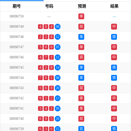
期号
号码
预测
结果
08090750
---
单
---
08090749
4
0
4
08
双
中
08090748
2
2
8
12
单
错
08090747
5
0
0
05
单
中
08090746
4
7
1
12
双
中
08090745
4
2
8
14
单
错
08090744
7
0
1
08
单
错
08090743
5
6
9
20
双
中
08090742
9
2
2
13
单
中
08090741
3
4
2
09
单
中
08090740
6
9
5
20
双
中
08090739
6
3
6
15
双
错