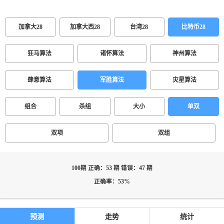
加拿大28
加拿大西28
台湾28
比特币28
狂马算法
诸怀算法
神州算法
肆意算法
军胜算法
灾星算法
组合
杀组
大小
单双
双项
双组
100期 正确：53 期 错误：47 期
正确率：53%
预测
走势
统计