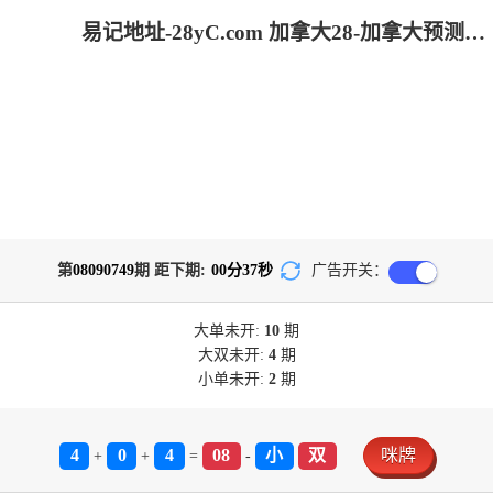
易记地址-28yC.com 加拿大28-加拿大预测-加拿大pc预测结果走势|加拿大28开奖结果预测官网|pc走势最新预测_火热研究
第
08090749
期 距下期:
00
分
36
秒
广告开关：
大单
未开:
10
期
大双
未开:
4
期
小单
未开:
2
期
4
0
4
08
小
双
咪牌
+
+
=
-