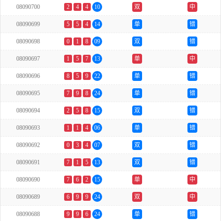
08090700
2
4
4
10
双
中
08090699
5
5
4
14
单
错
08090698
0
1
8
09
双
错
08090697
1
5
7
13
单
中
08090696
8
5
9
22
单
错
08090695
7
9
8
24
单
错
08090694
2
5
8
15
双
错
08090693
1
1
4
06
单
错
08090692
0
3
4
07
双
错
08090691
7
1
5
13
双
错
08090690
7
6
2
15
单
中
08090689
6
9
9
24
双
中
08090688
9
9
6
24
单
错