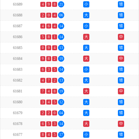
61689
4
9
8
21
小
错
61688
2
0
4
06
大
错
61687
4
6
4
14
小
错
61686
5
8
1
14
大
中
61685
0
9
4
13
大
错
61684
9
8
2
19
大
中
61683
6
3
5
14
小
错
61682
4
7
2
13
大
错
61681
7
4
8
19
大
中
61680
3
4
5
12
大
错
61679
2
2
0
04
大
错
61678
6
5
3
14
大
中
61677
8
4
5
17
小
错