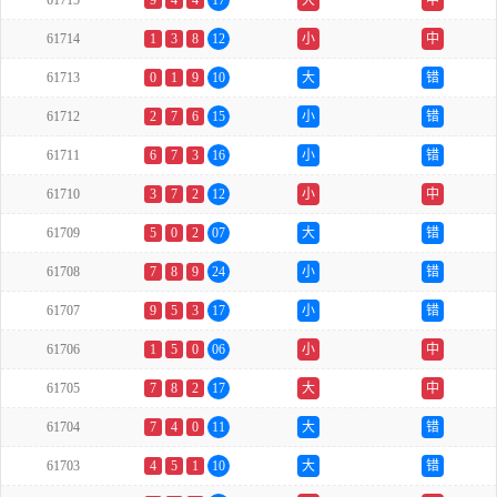
61715
9
4
4
17
大
中
61714
1
3
8
12
小
中
61713
0
1
9
10
大
错
61712
2
7
6
15
小
错
61711
6
7
3
16
小
错
61710
3
7
2
12
小
中
61709
5
0
2
07
大
错
61708
7
8
9
24
小
错
61707
9
5
3
17
小
错
61706
1
5
0
06
小
中
61705
7
8
2
17
大
中
61704
7
4
0
11
大
错
61703
4
5
1
10
大
错