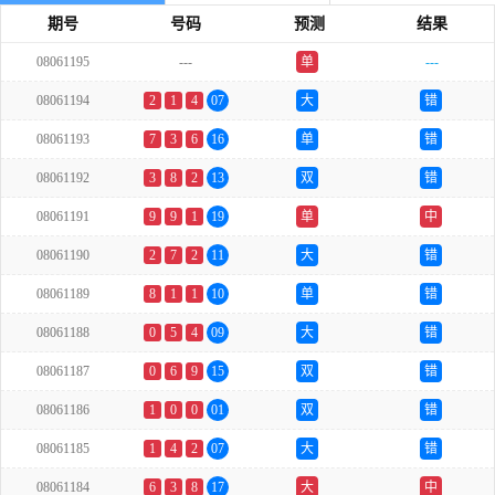
期号
号码
预测
结果
08061195
---
单
---
08061194
2
1
4
07
大
错
08061193
7
3
6
16
单
错
08061192
3
8
2
13
双
错
08061191
9
9
1
19
单
中
08061190
2
7
2
11
大
错
08061189
8
1
1
10
单
错
08061188
0
5
4
09
大
错
08061187
0
6
9
15
双
错
08061186
1
0
0
01
双
错
08061185
1
4
2
07
大
错
08061184
6
3
8
17
大
中