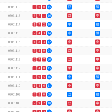
08061119
9
6
0
15
双
错
08061118
8
7
1
16
双
中
08061117
1
7
2
10
单
错
08061116
7
4
3
14
小
错
08061115
1
8
3
12
小
中
08061114
7
8
9
24
双
中
08061113
6
7
7
20
双
中
08061112
3
4
8
15
单
中
08061111
2
9
5
16
小
错
08061110
1
4
6
11
小
中
08061109
4
5
0
09
双
错
08061108
7
9
2
18
双
中