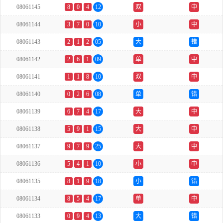
08061145
8
0
4
12
双
中
08061144
3
7
0
10
小
中
08061143
2
1
2
05
大
错
08061142
2
6
1
09
单
中
08061141
1
1
8
10
双
中
08061140
0
2
6
08
单
错
08061139
6
7
4
17
大
中
08061138
5
9
1
15
大
中
08061137
9
7
9
25
大
中
08061136
5
4
1
10
小
中
08061135
8
1
9
18
小
错
08061134
8
5
4
17
单
中
08061133
0
9
4
13
大
错