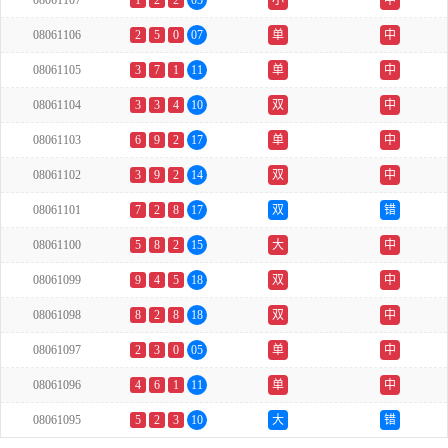
08061107
1
2
2
05
小
中
08061106
2
5
0
07
单
中
08061105
3
7
1
11
单
中
08061104
3
3
4
10
双
中
08061103
6
9
2
17
单
中
08061102
3
9
2
14
双
中
08061101
7
2
8
17
双
错
08061100
5
8
2
15
大
中
08061099
9
4
5
18
双
中
08061098
8
2
8
18
双
中
08061097
2
3
0
05
单
中
08061096
4
6
1
11
单
中
08061095
5
2
3
10
大
错